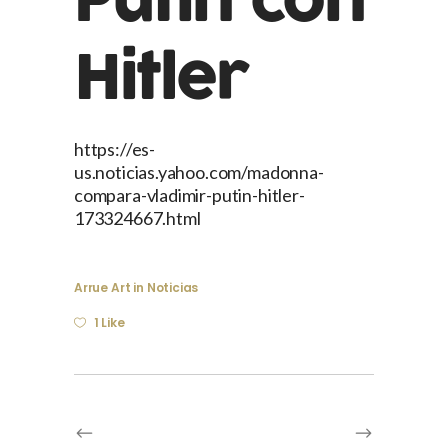
Putin con
Hitler
https://es-
us.noticias.yahoo.com/madonna-
compara-vladimir-putin-hitler-
173324667.html
Arrue Art
in
Noticias
1 Like