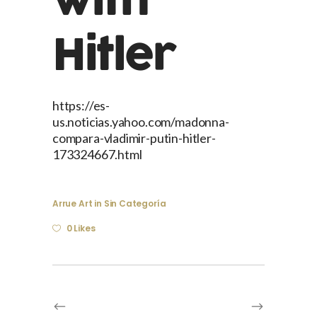
with
Hitler
https://es-
us.noticias.yahoo.com/madonna-
compara-vladimir-putin-hitler-
173324667.html
Arrue Art
in
Sin Categoría
0 Likes