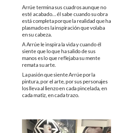
Arrúe termina sus cuadros aunque no
esté acabado… él sabe cuando su obra
está completa porque la realidad que ha
plasmado es la inspiración que volaba
en su cabeza.
A Arrúe le inspira la vida y cuando él
siente que lo que ha salido de sus
manos es lo que reflejaba su mente
remata su arte.
La pasión que siente Arrúe por la
pintura, por el arte, por sus personajes
los lleva al lienzo en cada pincelada, en
cada matiz, en cada trazo.