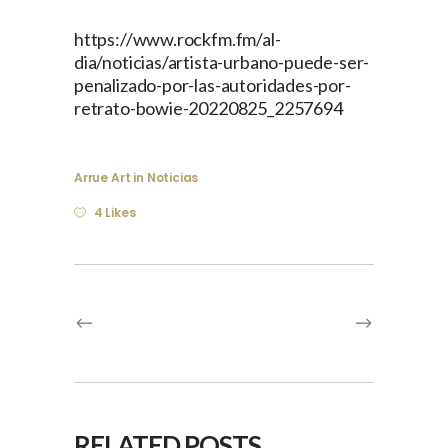
https://www.rockfm.fm/al-
dia/noticias/artista-urbano-puede-ser-
penalizado-por-las-autoridades-por-
retrato-bowie-20220825_2257694
Arrue Art
in
Noticias
4 Likes
RELATED POSTS