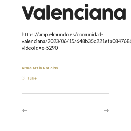
Valenciana
https://amp.elmundo.es/comunidad-
valenciana/2023/06/15/648b35c221efa084768b46
videoId=e-5290
Arrue Art
in
Noticias
1 Like