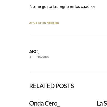
No me gusta la alegría en los cuadros
Arrue Art
in
Noticias
ABC_
Previous
RELATED POSTS
Onda Cero_
La 