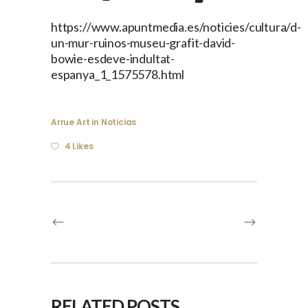
https://www.apuntmedia.es/noticies/cultura/d-
un-mur-ruinos-museu-grafit-david-
bowie-esdeve-indultat-
espanya_1_1575578.html
Arrue Art
in
Noticias
4 Likes
RELATED POSTS