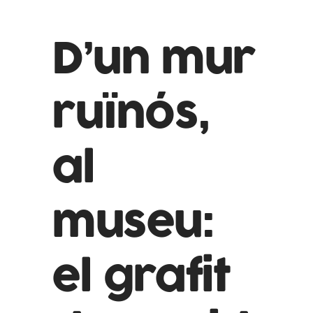
D’un mur
ruïnós,
al
museu:
el grafit