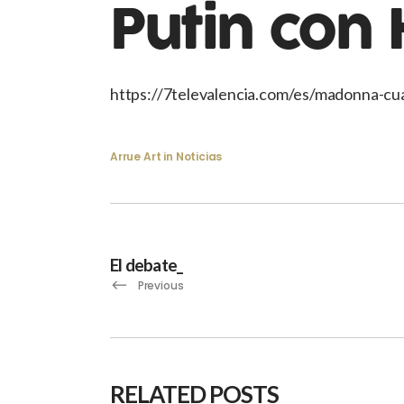
Putin con 
https://7televalencia.com/es/madonna-cua
Arrue Art
in
Noticias
El debate_
Previous
RELATED POSTS