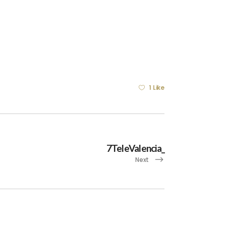
1 Like
7TeleValencia_
Next