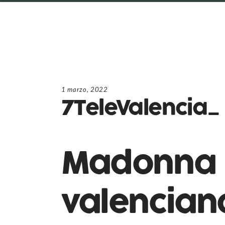
1 marzo, 2022
7TeleValencia_
Madonna 
valencian