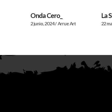
Onda Cero_
La 
2 junio, 2024
Arrue Art
22 ma