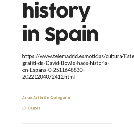
history
in Spain
https://www.telemadrid.es/noticias/cultura/Este
grafiti-de-David-Bowie-hace-historia-
en-Espana-0-2511648830–
20221204072412.html
Arrue Art
in
Sin Categoría
0 Likes