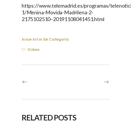
https://www.telemadrid.es/programas/telenotici
1/Menina-Movida-Madrilena-2-
2175102510–20191108041451.html
Arrue Art
in
Sin Categoría
0 Likes
RELATED POSTS