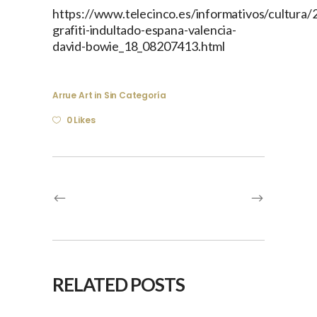
https://www.telecinco.es/informativos/cultura
grafiti-indultado-espana-valencia-
david-bowie_18_08207413.html
Arrue Art
in
Sin Categoría
0 Likes
RELATED POSTS