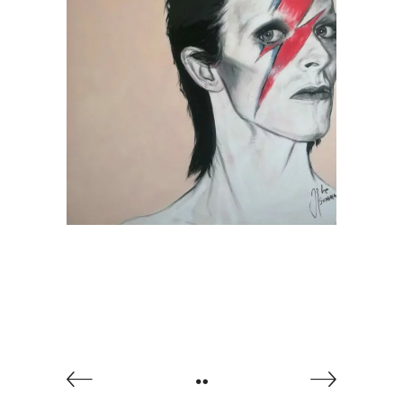
Bowie No Kings, por Jesús
Arrúe
Obras Disponibles
Portfolio
Sociedad