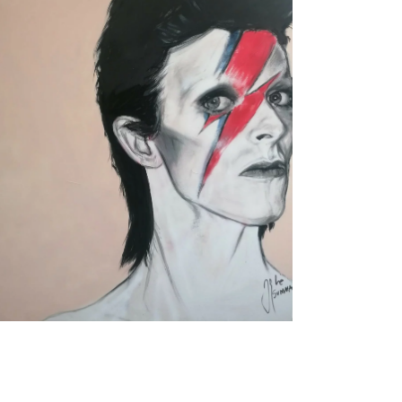
Bowie No Kings, por Jesús
Arrúe
Música
Portfolio