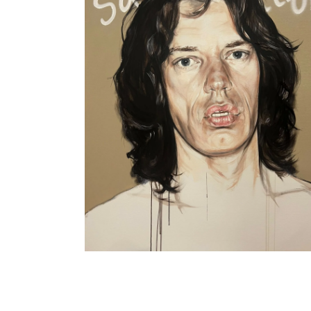
Mick Jagger, por Jesús Arrúe
Música
Portfolio