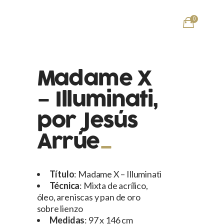
0
Madame X
– Illuminati,
por Jesús
Arrúe
Título
: Madame X – Illuminati
Técnica
: Mixta de acrílico,
óleo, areniscas y pan de oro
sobre lienzo
Medidas
: 97 x 146 cm