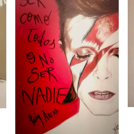
Bowie Roig Arena, por Jesús
Arrúe
Música
Portfolio