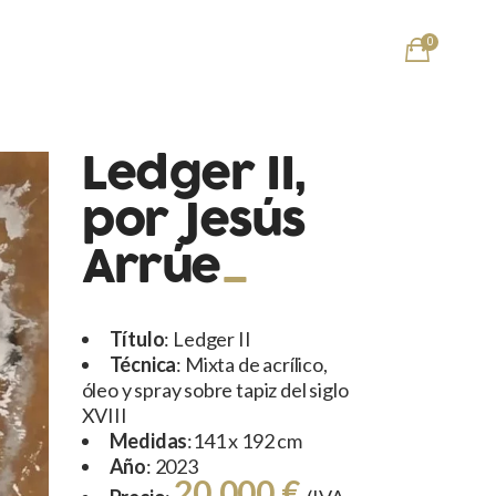
0
Ledger II,
por Jesús
Arrúe
Título
: Ledger II
Técnica
:
Mixta de acrílico,
óleo y spray sobre tapiz del siglo
XVIII
Medidas
:141 x 192 cm
Año
: 2023
20.000 €