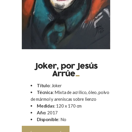
Joker, por Jesús
Arrúe
Título
: Joker
Técnica
: Mixta de acrílico, óleo, polvo
de mármol y areniscas sobre lienzo
Medidas
: 120 x 170 cm
Año
: 2017
Disponible
: No