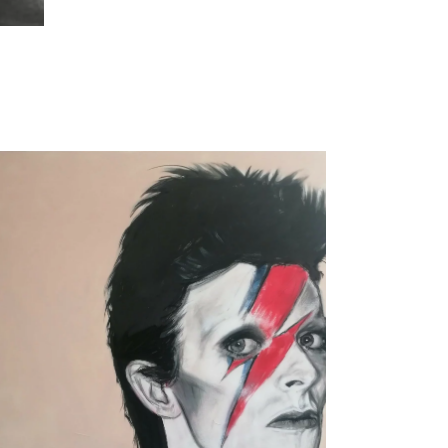
Bowie No Kings, por Jesús
Arrúe
Música
Obras Disponibles
Portfolio