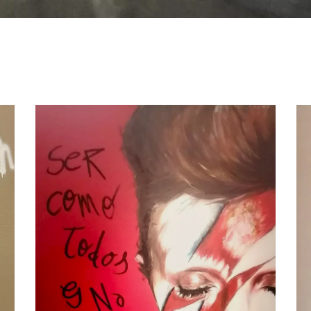
Bowie Roig Arena, por Jesús
Arrúe
Música