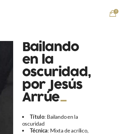
0
Bailando
en la
oscuridad,
por Jesús
Arrúe
Título
: Bailando en la
oscuridad
Técnica
: Mixta de acrílico,