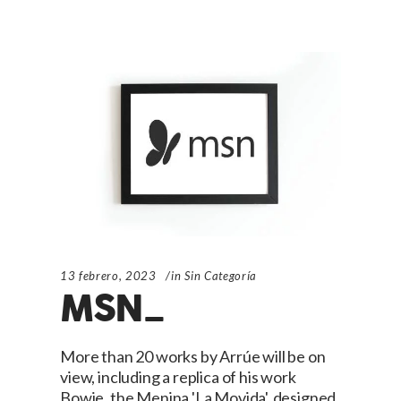
13 febrero, 2023
in
Sin Categoría
MSN_
More than 20 works by Arrúe will be on
view, including a replica of his work
Bowie, the Menina 'La Movida', designed