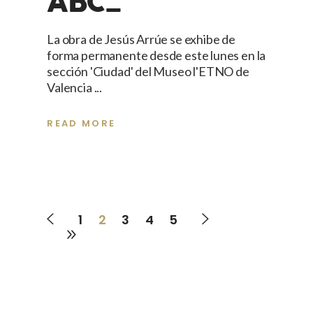
ABC_
La obra de Jesús Arrúe se exhibe de
forma permanente desde este lunes en la
sección 'Ciudad' del Museo l'ETNO de
Valencia
READ MORE
1
2
3
4
5