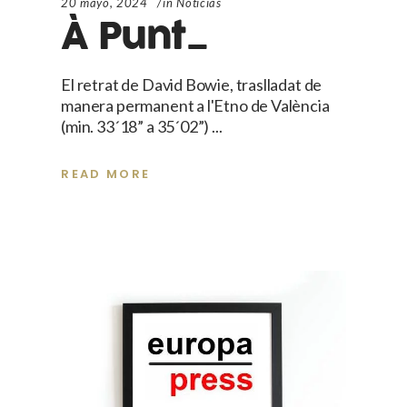
20 mayo, 2024
in
Noticias
À Punt_
El retrat de David Bowie, traslladat de
manera permanent a l'Etno de València
(min. 33´18” a 35´02”)
READ MORE