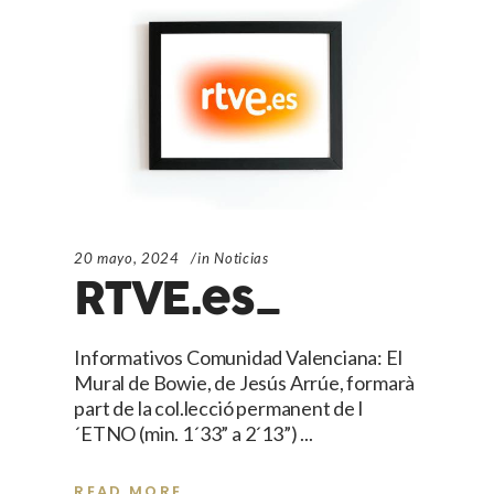
20 mayo, 2024
in
Noticias
RTVE.es_
Informativos Comunidad Valenciana: El
Mural de Bowie, de Jesús Arrúe, formarà
part de la col.lecció permanent de l
´ETNO (min. 1´33” a 2´13”)
READ MORE