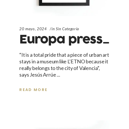
20 mayo, 2024
in
Sin Categoría
Europa press_
“It is a total pride that a piece of urban art
stays in a museum like L'ETNO because it
really belongs to the city of Valencia”,
says Jesús Arrúe
READ MORE