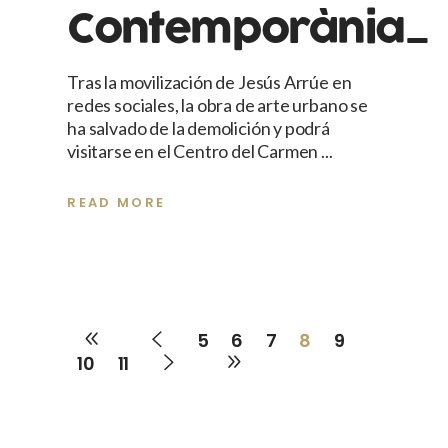
Contemporània_
Tras la movilización de Jesús Arrúe en
redes sociales, la obra de arte urbano se
ha salvado de la demolición y podrá
visitarse en el Centro del Carmen
READ MORE
5
6
7
8
9
10
11